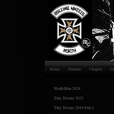
Home
Termine
Chapter
Gä
North Run 2024
Titty Twister 2023
Titty Twister 2019 Part 2