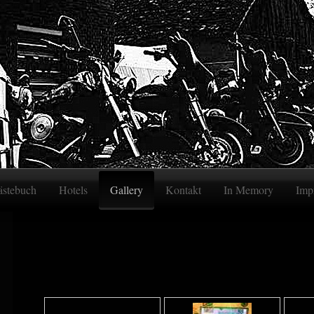
stebuch
Hotels
Gallery
Kontakt
In Memory
Imp